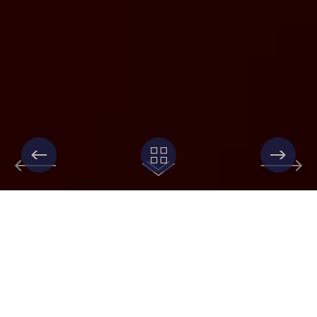
KORKUNOV​
Бренд:
Коркунов
Клиент:
Mars Incorporated
Рестайлинг классической линейки упаковки