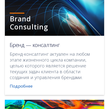
Brand
Consulting
Бренд — консалтинг
Бренд-консалтинг актуален на любом
этапе жизненного цикла компании,
целью которого является решение
текущих задач клиента в области
создания и управления брендами.
Подробнее