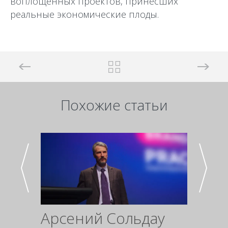
воплощенных проектов, принесших
реальные экономические плоды.
Похожие статьи
Арсений Сольдау
Про