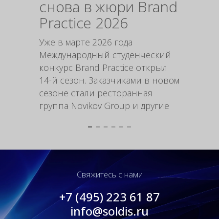
снова в жюри Brand
упак
Practice 2026
инс
мар
Уже в марте 2026 года
Международный студенческий
Форми
конкурс Brand Practice открыл
выгодн
14-й сезон. Заказчиками в новом
стимул
сезоне стали ресторанная
продук
группа Novikov Group и другие
рацио
Свяжитесь с нами
+7 (495) 223 61 87
info@soldis.ru