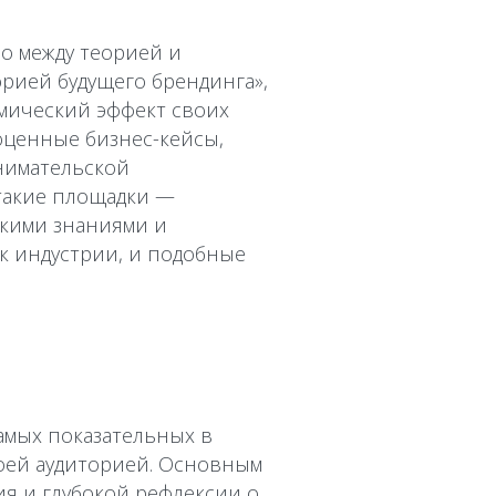
о между теорией и
орией будущего брендинга»,
мический эффект своих
оценные бизнес-кейсы,
нимательской
 такие площадки —
скими знаниями и
ик индустрии, и подобные
самых показательных в
воей аудиторией. Основным
ия и глубокой рефлексии о