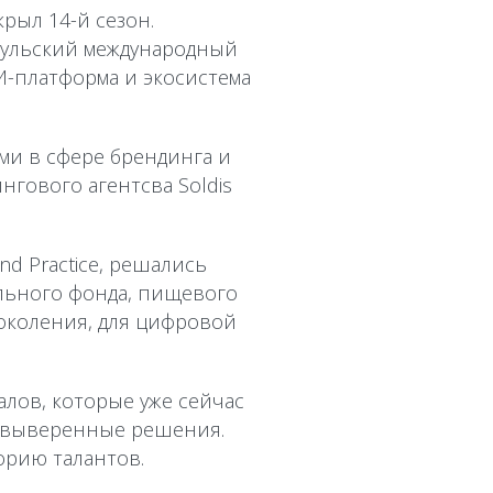
крыл 14-й сезон.
-Кульский международный
И-платформа и экосистема
ми в сфере брендинга и
гового агентсва Soldis
d Practice, решались
льного фонда, пищевого
околения, для цифровой
алов, которые уже сейчас
и выверенные решения.
орию талантов.