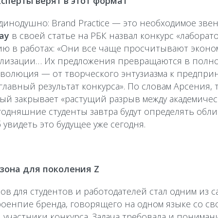
ксперты верят в этот формат
нодушно: Brand Practice — это необходимое звен
ау
в своей статье на РБК назвал конкурс «лаборат
ю в работах: «Они все чаще просчитывают эконо
ализации… Их предложения превращаются в полн
эволюция — от творческого энтузиазма к предпри
главный результат конкурса». По словам Арсения,
рый закрывает «растущий разрыв между академиче
годняшние студенты завтра будут определять обл
увидеть это будущее уже сегодня.
зона для поколения Z
ов для студентов и работодателей стал одним из 
троенпие бренда, говорящего на одном языке со с
и участники конкурса. Задача требовала и пониман