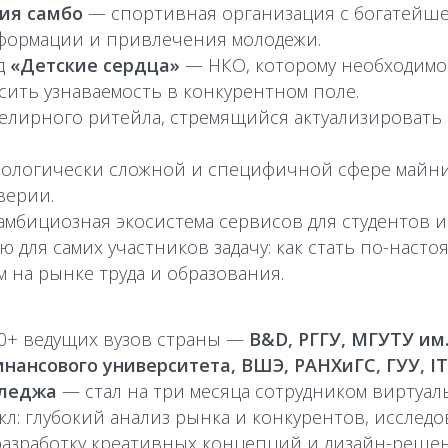
ия самбо
— спортивная организация с богатейше
формации и привлечения молодежи.
д
«Детские сердца»
— НКО, которому необходимо
сить узнаваемость в конкурентном поле.
лирного ритейла, стремящийся актуализировать 
ологически сложной и специфичной сфере майни
верии.
амбициозная экосистема сервисов для студентов 
ю для самих участников задачу: как стать по-нас
 на рынке труда и образования.
 10+ ведущих вузов страны —
B&D, РГГУ, МГУТУ им.
нансового университета, ВШЭ, РАНХиГС, ГУУ, I
лледжа
— стал на три месяца сотрудником виртуаль
: глубокий анализ рынка и конкурентов, исследо
разработку креативных концепций и дизайн-реше