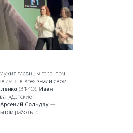
служит главным гарантом
е лучше всех знали свои
аленко
(ЭФКО),
Иван
ва
(«Детские
е
Арсений Сольдау
—
пытом работы с