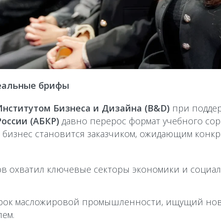
реальные брифы
Институтом Бизнеса и Дизайна (B&D)
при подде
оссии (АБКР)
давно перерос формат учебного сор
е бизнес становится заказчиком, ожидающим конк
ов охватил ключевые секторы экономики и социа
ок масложировой промышленности, ищущий новы
ем.