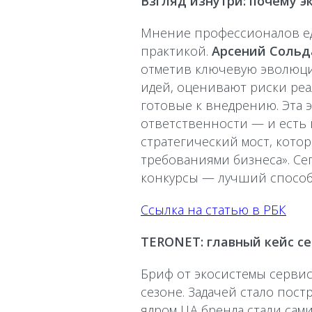
Взгляд изнутри: почему э
Мнение профессионалов еди
практикой.
Арсений Сольд
отметив ключевую эволюци
идей, оценивают риски ре
готовые к внедрению. Эта 
ответственности — и есть 
стратегический мост, кото
требованиями бизнеса». Се
конкурсы — лучший способ 
Ссылка на статью в РБК
TERONET: главный кейс се
Бриф от экосистемы сервис
сезоне. Задачей стало пос
ядром ЦА бренда стали сам