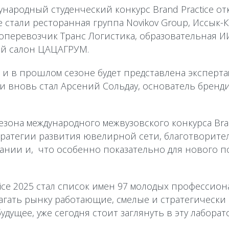
ународный студенческий конкурс Brand Practice от
е стали ресторанная группа Novikov Group, Иссык
оперевозчик Транс Логистика, образовательная И
й салон ЦАЦАГРУМ.
 и в прошлом сезоне будет представлена эксперта
 вновь стал Арсений Сольдау, основатель брендин
езона международного межвузовского конкурса Bran
тратегии развития ювелирной сети, благотворите
ании и, что особенно показательно для нового п
ice 2025 стал список имен 97 молодых профессион
лагать рынку работающие, смелые и стратегическ
дущее, уже сегодня стоит заглянуть в эту лаборат