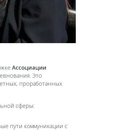
ржке
Ассоциации
евнования. Это
ретных, проработанных
льной сферы:
е пути коммуникации с