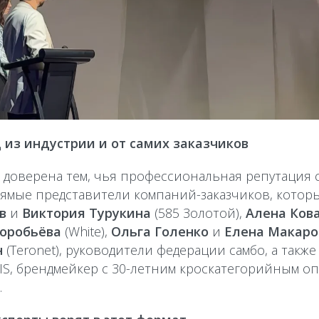
д из индустрии и от самих заказчиков
 доверена тем, чья профессиональная репутация 
ямые представители компаний-заказчиков, которы
в
и
Виктория Турукина
(585 Золотой),
Алена Ков
Воробьёва
(White),
Ольга Голенко
и
Елена Макаро
н
(Teronet), руководители федерации самбо, а такж
IS, брендмейкер с 30-летним кроскатегорийным о
.