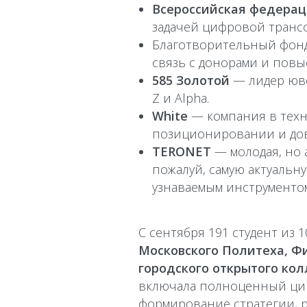
Всероссийская федерац
задачей цифровой транс
Благотворительный фон
связь с донорами и повы
585 Золотой
— лидер юве
Z и Alpha.
White
— компания в техн
позиционировании и до
TERONET
— молодая, но 
пожалуй, самую актуальну
узнаваемым инструментом
С сентября 191 студент из
Московского Политеха, Фи
городского открытого ко
включала полноценный цикл
формирование стратегии, 