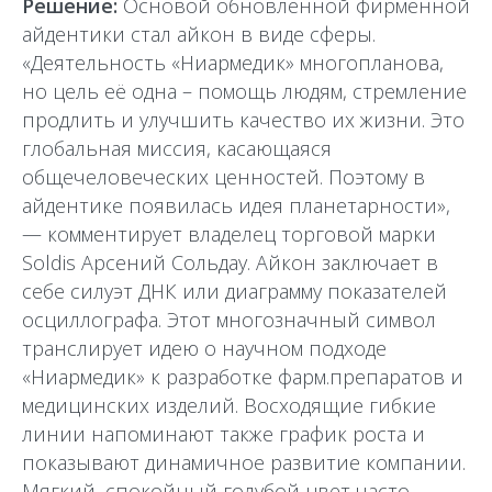
Решение:
Основой обновлённой фирменной
айдентики стал айкон в виде сферы.
«Деятельность «Ниармедик» многопланова,
но цель её одна – помощь людям, стремление
продлить и улучшить качество их жизни. Это
глобальная миссия, касающаяся
общечеловеческих ценностей. Поэтому в
айдентике появилась идея планетарности»,
— комментирует владелец торговой марки
Soldis Арсений Сольдау. Айкон заключает в
себе силуэт ДНК или диаграмму показателей
осциллографа. Этот многозначный символ
транслирует идею о научном подходе
«Ниармедик» к разработке фарм.препаратов и
медицинских изделий. Восходящие гибкие
линии напоминают также график роста и
показывают динамичное развитие компании.
Мягкий, спокойный голубой цвет часто