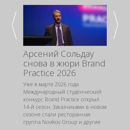
Арсений Сольдау
Про
снова в жюри Brand
упак
Practice 2026
инс
мар
Уже в марте 2026 года
Международный студенческий
Форми
конкурс Brand Practice открыл
выгодн
14-й сезон. Заказчиками в новом
стимул
сезоне стали ресторанная
продук
группа Novikov Group и другие
рацио