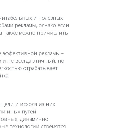
 читабельных и полезных
обами рекламы, однако если
ры также можно причислить
е эффективной рекламы –
м и не всегда этичный, но
егкостью отрабатывает
нка.
цели и исходя из них
или иных путей
сновные, динамично
ные технологии стремятся