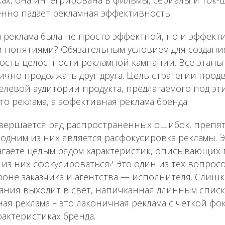
ах, она интегрирована в фильмы, сериалы и ток-ш
нно падает рекламная эффективность.
ша реклама была не просто эффектной, но и эффект
ми понятиями? Обязательным условием для создан
мость целостности рекламной кампании. Все этап
ично продолжать друг друга. Цель стратегии про
елевой аудитории продукта, предлагаемого под эти
то реклама, а эффективная реклама бренда.
овершается ряд распространенных ошибок, препя
 одним из них является расфокусировка рекламы. Э
лагаете целым рядом характеристик, описывающих 
 из них сфокусироваться? Это один из тех вопросо
оне заказчика и агентства — исполнителя. Слишк
ания выходит в свет, напичканная длинным списк
ая реклама – это лаконичная реклама с четкой фо
рактеристиках бренда.