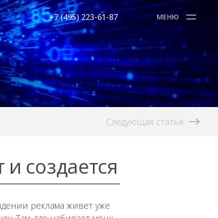
+7 (495) 223-61-87
МЕНЮ
Следующая статья
 и создается
идении реклама живет уже