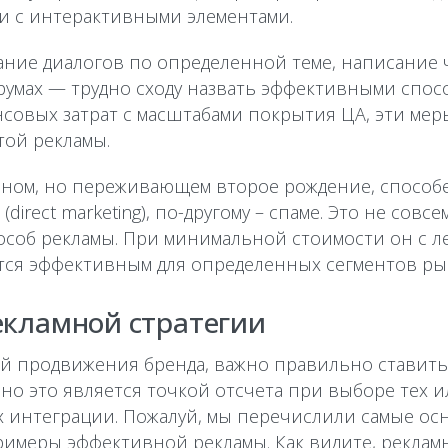
и с интерактивными элементами.
ание диалогов по определенной теме, написание
орумах — трудно сходу назвать эффективными спос
совых затрат с масштабами покрытия ЦА, эти ме
той рекламы.
инном, но переживающем второе рождение, способ
irect marketing), по-другому – спаме. Это не совсе
соб рекламы. При минимальной стоимости он с л
тся эффективным для определенных сегментов ры
екламной стратегии
й продвижения бренда, важно правильно ставить 
но это является точкой отсчета при выборе тех 
х интеграции. Пожалуй, мы перечислили самые о
имеры эффективной рекламы. Как видите, реклам