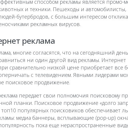
ффективным способом рекламы является промо-м
 животных и техники. Пешеходы и автомобилисты
 людей-бутербродов, с большим интересом отклик
еносчиками рекламных вирусов.
ернет реклама
ама, многие согласятся, что на сегодняшний ден
равниться ни один другой вид рекламы. Интернет р
 при сравнительно низкой цене приобретает все
соперничать с телевидением. Явными лидерами мо
ое поисковое продвижение.
реклама передает свои полномочия поисковому пр
нной планки. Поисковое продвижение «долго запряг
в топ10 популярных поисковиков обеспечивает ль
амы: медиа баннеры, всплывающие (pop-up) окна, 
 популярность пока еще нераспространенные виды