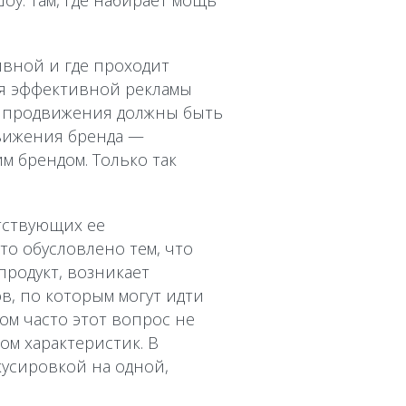
оу. Там, где набирает мощь
ивной и где проходит
ия эффективной рекламы
ы продвижения должны быть
движения бренда —
м брендом. Только так
тствующих ее
то обусловлено тем, что
продукт, возникает
в, по которым могут идти
ом часто этот вопрос не
ом характеристик. В
кусировкой на одной,