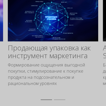
Продающая упаковка как
инструмент маркетинга
Формирование ощущения выгодной
Б
покупки, стимулирование к покупке
д
продукта на подсознательном и
к
рациональном уровнях
м