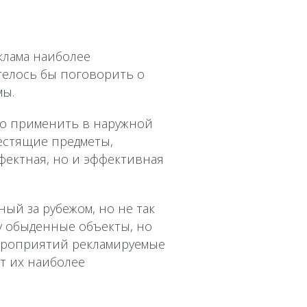
клама наиболее
телось бы поговорить о
мы.
но применить в наружной
естящие предметы,
фектная, но и эффективная
ый за рубежом, но не так
у обыденные объекты, но
мероприятий рекламируемые
т их наиболее