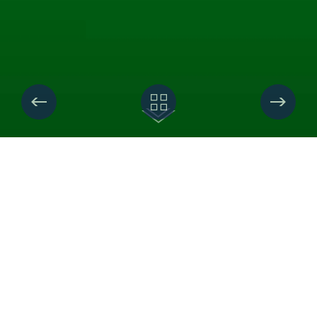
ПЕКАРИКИ
Бренд:
Пекарики
Клиент:
East West Invest
Cоздание дизайн-концепции упаковки,
дизайна логотипа, фудстайла и
тиражирования для упаковки сухариков.
Проект реализован для компании EAST-WEST-
INVEST.