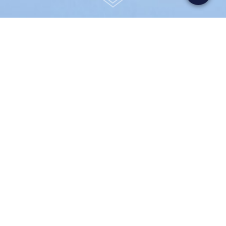
TILEX
Бренд:
Tilex
Клиент:
Clorox
Рестайлинг упаковки для бренда Tilex
американской компании Clorox
Задача
Ранее бренд Tilex дистрибутировался в
основном в США и российскому рынку был
незнаком и непонятен. Поэтому задачей
проекта стала переработка коммуникаций