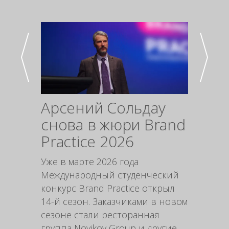
Арсений Сольдау
Про
снова в жюри Brand
упак
Practice 2026
инс
мар
Уже в марте 2026 года
Международный студенческий
Форми
конкурс Brand Practice открыл
выгодн
14-й сезон. Заказчиками в новом
стимул
сезоне стали ресторанная
продук
группа Novikov Group и другие