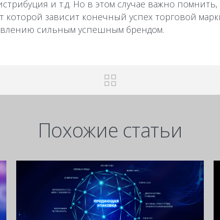
истрибуция и т.д. Но в этом случае важно помнить,
 от которой зависит конечный успех торговой марк
новлению сильным успешным брендом.
Похожие статьи