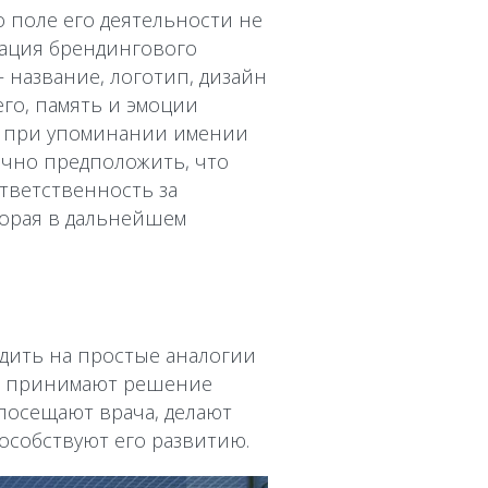
о поле его деятельности не
зация брендингового
 название, логотип, дизайн
его, память и эмоции
и при упоминании имении
ично предположить, что
ответственность за
торая в дальнейшем
одить на простые аналогии
ые принимают решение
посещают врача, делают
пособствуют его развитию.