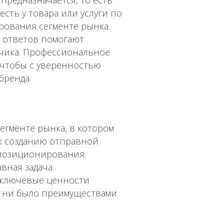
 предназначается, то есть
есть у товара или услуги по
ования сегменте рынка.
е ответов помогают
тчика. Профессиональное
 чтобы с уверенностью
бренда.
егменте рынка, в котором
 к созданию отправной
 позиционирования.
вная задача
и ключевые ценности
о ни было преимуществами