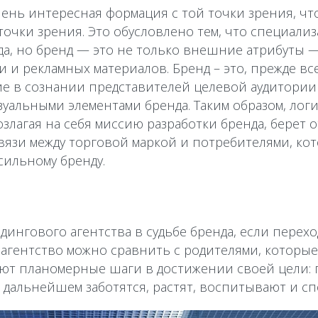
ень интересная формация с той точки зрения, чт
очки зрения. Это обусловлено тем, что специали
да, но бренд — это не только внешние атрибуты —
 и рекламных материалов. Бренд – это, прежде вс
е в сознании представителей целевой аудитори
зуальными элементами бренда. Таким образом, лог
злагая на себя миссию разработки бренда, берет 
язи между торговой маркой и потребителями, ко
сильному бренду.
ндингового агентства в судьбе бренда, если перех
е агентство можно сравнить с родителями, котор
ают планомерные шаги в достижении своей цели: 
в дальнейшем заботятся, растят, воспитывают и с