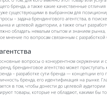
рос о том, для кого именно этот товар или услуга
щего бренда, а также какие качественные отличия 
 уже существующими в выбранном для позиционир
опросы – задача брендингового агентства, в поиск
ынка и целевой аудитории, а также опыт разрабо
олжно обладать немалым опытом и знанием рынка,
ое мнение по вопросам связанным с разработкой 
агентства
основные вопросы о конкурентном окружении и с
ренд, брендинговое агентство может приступать
бренда – разработке сути бренда — концепции его
чность бренда, его идентификация на рынке. Гла
ется в том, чтобы донести до целевой аудитори
ируют товары, которые не обладают, какими бы т