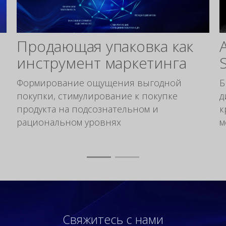
Продающая упаковка как
инструмент маркетинга
Формирование ощущения выгодной
Б
покупки, стимулирование к покупке
д
продукта на подсознательном и
к
рациональном уровнях
м
Свяжитесь с нами