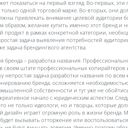
ожет показаться на первый взгляд. Во-первых, эт
только одной торговой марке. Во-вторых, они д
должны привлекать внимание целевой аудитории б
м образом, желание купить именно этот бренд и н
й продукт в рамках конкретной категории, необхо
простая задача выявления потребностей аудитори
же задача брендингвого агентства.
я бренда – разработка названия. Профессиональн
 в своем штате профессиональных копирайтеров и
ку непростая задача разработки названия по всем
нированию бренда, осложняется необходимостью
омышленной собственности и тут уже не обойтись
креативное начало с юридическим аспектом. Следу
это не только идеологи, но и творцы, которые до
й дизайн играет огромную роль в жизни бренда. М
о будет вызывать отторжение или воспользоваться
 не будут внушать доверие. Именно поэтому обя