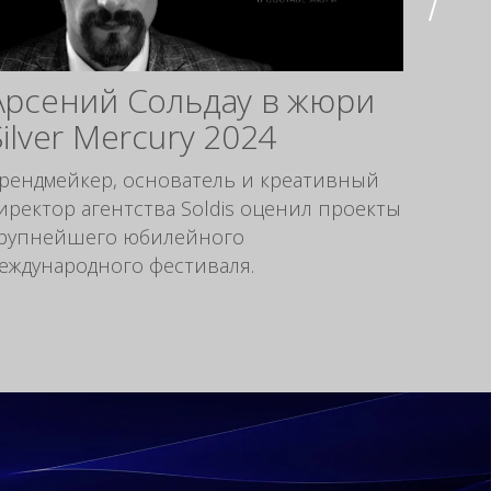
Арсений Сольдау в жюри
Рес
Silver Mercury 2024
эво
рев
рендмейкер, основатель и креативный
иректор агентства Soldis оценил проекты
Рестай
рупнейшего юбилейного
рестай
еждународного фестиваля.
индив
маркет