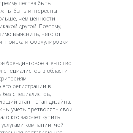
и преимущества быть
олжны быть интересны
ольше, чем ценности
икакой другой. Поэтому,
димо выяснить, чего от
и, поиска и формулировки
ое брендинговое агентство
 специалистов в области
 критериям
 его регистрации в
 без специалистов,
ющий этап – этап дизайна,
лжны уметь претворять свои
ало кто захочет купить
 услугами компании, чей
зательная составляющая