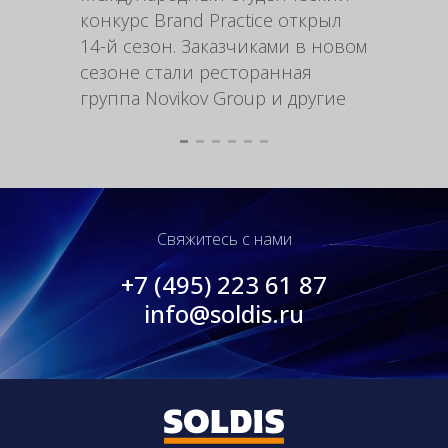
Форми
конкурс Brand Practice открыл
выгодн
14-й сезон. Заказчиками в новом
стимул
сезоне стали ресторанная
продук
группа Novikov Group и другие
рацио
Свяжитесь с нами
+7 (495) 223 61 87
info@soldis.ru