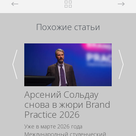
Похожие статьи
Арсений Сольдау
Про
снова в жюри Brand
упак
Practice 2026
инс
мар
Уже в марте 2026 года
Международный студенческий