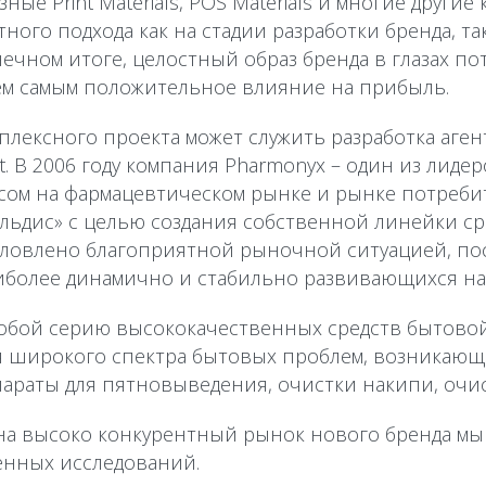
азные Print Materials, POS Materials и многие друг
ного подхода как на стадии разработки бренда, так
нечном итоге, целостный образ бренда в глазах п
тем самым положительное влияние на прибыль.
лексного проекта может служить разработка агент
t. В 2006 году компания Pharmonyx – один из лиде
есом на фармацевтическом рынке и рынке потреби
ольдис» с целью создания собственной линейки с
ловлено благоприятной рыночной ситуацией, пос
иболее динамично и стабильно развивающихся на
собой серию высококачественных средств бытово
 широкого спектра бытовых проблем, возникающи
араты для пятновыведения, очистки накипи, очистк
 на высоко конкурентный рынок нового бренда мы
енных исследований.