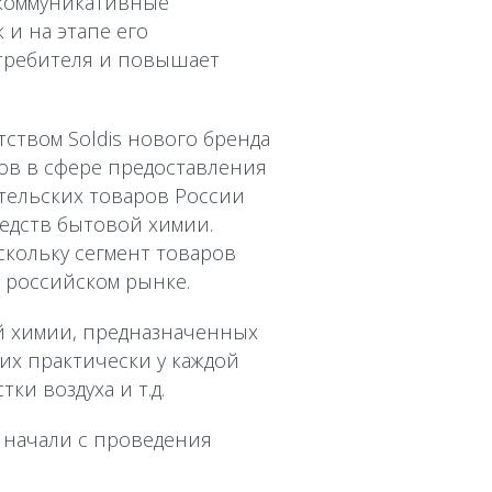
ие коммуникативные
 и на этапе его
отребителя и повышает
ством Soldis нового бренда
ров в сфере предоставления
тельских товаров России
редств бытовой химии.
кольку сегмент товаров
 российском рынке.
й химии, предназначенных
х практически у каждой
и воздуха и т.д.
 начали с проведения