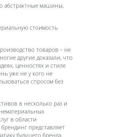
о абстрактные машины,
териальную стоимость
производство товаров – не
многие другие доказали, что
деях, ценностях и стиле
нь уже не у кого не
льзоваться спросом без
тивов в несколько раз и
х нематериальных
луг в области
 брендинг представляет
тику будущего бренда.