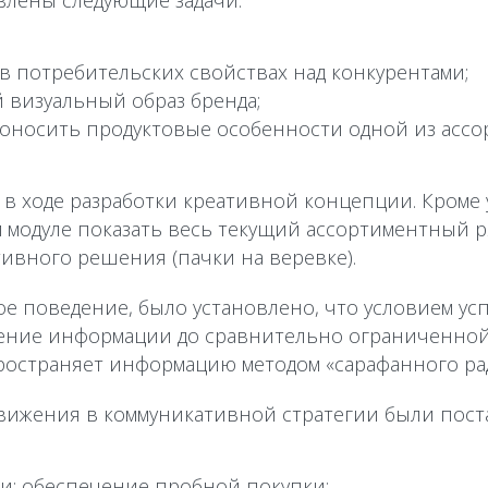
влены следующие задачи:
в потребительских свойствах над конкурентами;
 визуальный образ бренда;
доносить продуктовые особенности одной из асс
 в ходе разработки креативной концепции. Кроме 
м модуле показать весь текущий ассортиментный р
тивного решения (пачки на веревке).
е поведение, было установлено, что условием ус
ение информации до сравнительно ограниченной 
ространяет информацию методом «сарафанного ра
движения в коммуникативной стратегии были пост
и: обеспечение пробной покупки;