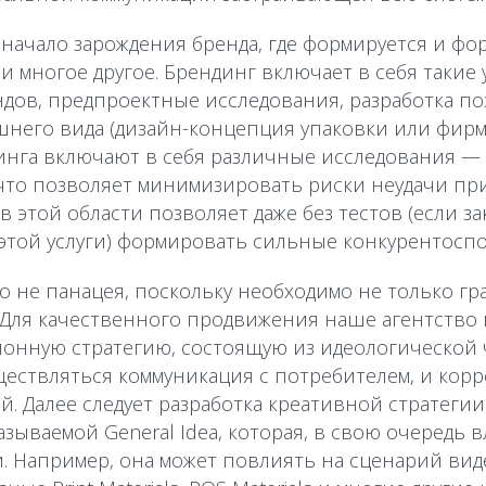
 начало зарождения бренда, где формируется и фор
 и многое другое. Брендинг включает в себя такие 
ндов, предпроектные исследования, разработка п
шнего вида (дизайн-концепция упаковки или фир
ндинга включают в себя различные исследования —
 что позволяет минимизировать риски неудачи при
 этой области позволяет даже без тестов (если з
этой услуги) формировать сильные конкурентосп
то не панацея, поскольку необходимо не только гр
. Для качественного продвижения наше агентство
онную стратегию, состоящую из идеологической ч
ествляться коммуникация с потребителем, и кор
. Далее следует разработка креативной стратегии
называемой General Idea, которая, в свою очередь 
. Например, она может повлиять на сценарий вид