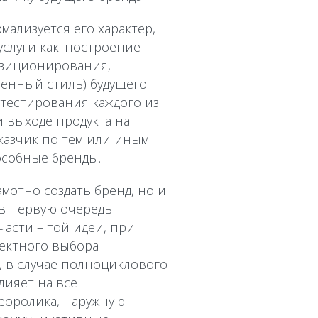
мализуется его характер,
услуги как: построение
озиционирования,
менный стиль) будущего
 тестирования каждого из
 выходе продукта на
аказчик по тем или иным
особные бренды.
амотно создать бренд, но и
 в первую очередь
асти – той идеи, при
ректного выбора
, в случае полноциклового
влияет на все
еоролика, наружную