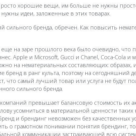
просто хорошие вещи, им больше не нужны прост
нужны идеи, заложенные в этих товарах.
й сильного бренда, обречен. Как повысить нема
 еще на заре прошлого века было очевидно, что 
с. Apple и Microsoft, Gucci и Chanel, Coca-Cola и 
ожно на нематериальных составляющих: образах, и
 бренд в ранг культа, поэтому на сегодняшний де
т, что самый лучший товар или услуга не будут по
ного сильного бренда.
компаний превышает балансовую стоимость их ак
голову усомниться в материальной ценности таки
ренд и брендинг невозможен без качественных ус
ить о грамотном понимании понятия брендинг, то
бальной коммуникации застраивающей всю система