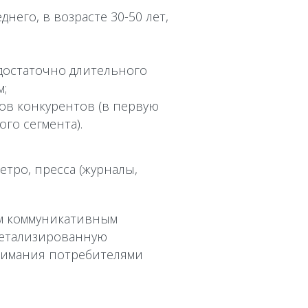
его, в возрасте 30-50 лет,
достаточно длительного
м;
ов конкурентов (в первую
го сегмента).
тро, пресса (журналы,
им коммуникативным
детализированную
нимания потребителями