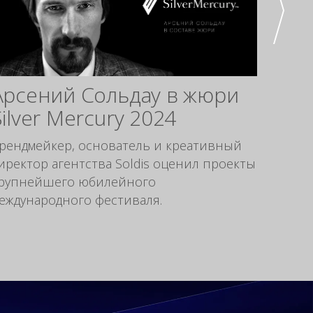
Арсений Сольдау в жюри
Рес
Silver Mercury 2024
эво
рев
рендмейкер, основатель и креативный
иректор агентства Soldis оценил проекты
Рестай
рупнейшего юбилейного
рестай
еждународного фестиваля.
индив
маркет