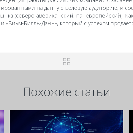
тенденции работы российских компаний с заране
тированными на данную целевую аудиторию, и со
ынка (северо-американский, паневропейский). К
ии «Вимм-Билль-Данн», который с успехом продаёт
Похожие статьи