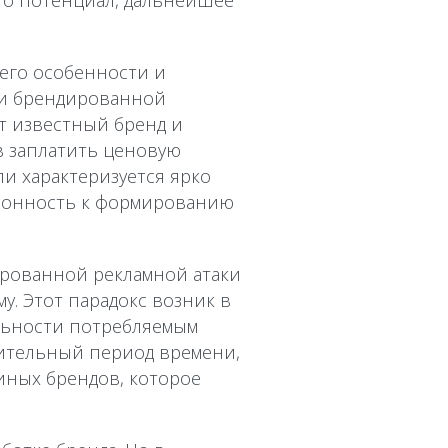
ого потенциал, дальнейшее
его особенности и
ми брендированной
т известный бренд и
в заплатить ценовую
и характеризуется ярко
лонность к формированию
ированной рекламной атаки
у. Этот парадокс возник в
льности потребляемым
жительный период времени,
иных брендов, которое