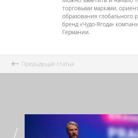
Можно заметить и начало 
торговыми марками, ориен
образования глобального р
бренд «Чудо-Ягода» компан
Германии.
Предыдущая статья