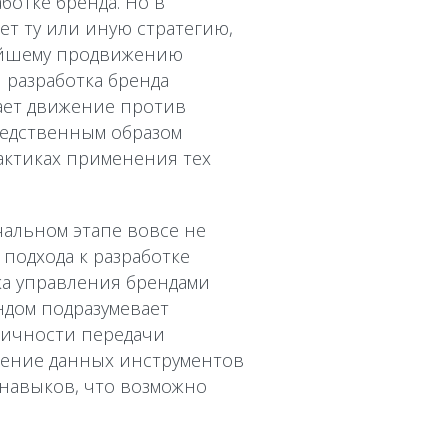
ботке бренда. Но в
т ту или иную стратегию,
ейшему продвижению
й разработка бренда
вает движение против
редственным образом
рактиках применения тех
чальном этапе вовсе не
подхода к разработке
ка управления брендами
ндом подразумевает
тичности передачи
нение данных инструментов
 навыков, что возможно