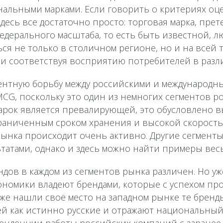
альными марками. Если говорить о критериях оц
десь все достаточно просто: торговая марка, прет
едерального масштаба, то есть быть известной, 
ся не только в столичном регионе, но и на всей 
и соответствуя восприятию потребителей в разл
ентную борьбу между российскими и международн
CG, поскольку это один из немногих сегментов ро
арок является превалирующей, это обусловлено 
граниченным сроком хранения и высокой скорост
ынка происходит очень активно. Другие сегменты
ьтатами, однако и здесь можно найти примеры ве
дов в каждом из сегментов рынка различен. Но уж
номики владеют брендами, которые с успехом про
Уже нашли своё место на западном рынке те бренд
 как истинно русские и отражают национальный 