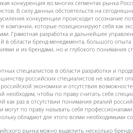
кая конкуренция во многих сегментах рынка Рос
стов. В силу данных обстоятельств на сегодняшни
 усиления конкуренции происходит осознание пот
 те компании, которые позиционируют себя как эк
ыми. Грамотная разработка и дальнейшее управлен
й в области бренд-менеджмента, большого опыта р
ниями и их брендами, но и глубокого понимания 
нтных специалистов в области разработки и прод
льшинству российских специалистов не хватает оп
 российской экономики и отсутствия возможност
ый необходим, чтобы по праву считать себя специа
й как раз в отсутствии понимания реалий россий
 могут по праву называть себя профессионалами 
кольку обладают для этого всеми необходимыми с
сийского рынка можно выделить несколько брендо