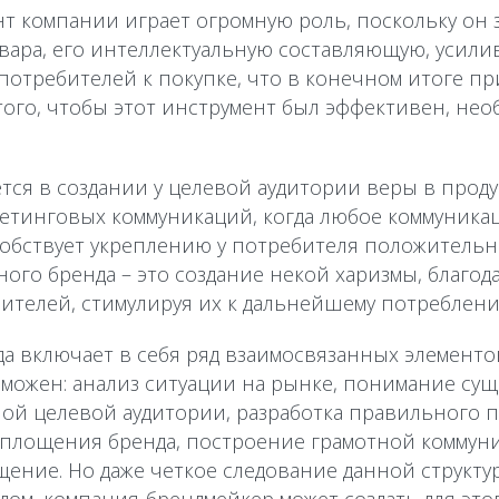
нт компании играет огромную роль, поскольку он 
ара, его интеллектуальную составляющую, усилив
 потребителей к покупке, что в конечном итоге 
 того, чтобы этот инструмент был эффективен, не
тся в создании у целевой аудитории веры в проду
етинговых коммуникаций, когда любое коммуника
обствует укреплению у потребителя положительн
ного бренда – это создание некой харизмы, благод
бителей, стимулируя их к дальнейшему потреблени
да включает в себя ряд взаимосвязанных элементов
зможен: анализ ситуации на рынке, понимание сущ
ой целевой аудитории, разработка правильного 
оплощения бренда, построение грамотной коммун
ение. Но даже четкое следование данной структур