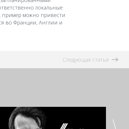
е запланированными
ответственно локальные
ак пример можно привести
ся во Франции, Англии и
Следующая статья