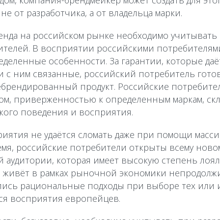
ндом, компания-брендмейкер может создать для эт
не от разработчика, а от владельца марки.
енда на российском рынке необходимо учитывать 
ителей. В восприятии российскими потребителя
деленные особенности. За гарантии, которые даё
 с ним связанные, российский потребитель гото
брендированный продукт. Российские потребител
м, приверженностью к определенным маркам, ск
кого поведения и восприятия.
риятия не удаётся сломать даже при помощи масс
емя, российские потребители открыты всему новом
й аудитории, которая имеет высокую степень лоя
мя живёт в рамках рыночной экономики непродол
лись рациональные подходы при выборе тех или 
ся восприятия европейцев.