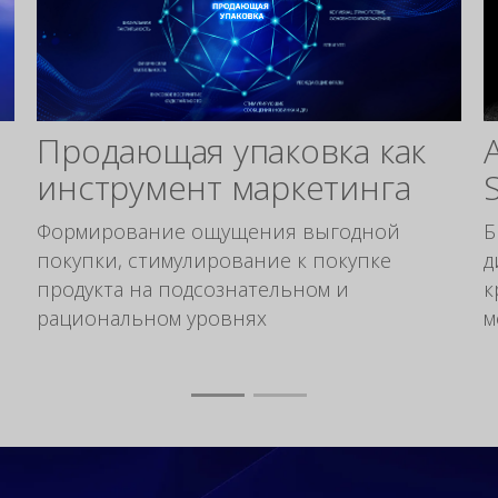
Продающая упаковка как
инструмент маркетинга
Формирование ощущения выгодной
Б
покупки, стимулирование к покупке
д
продукта на подсознательном и
к
рациональном уровнях
м