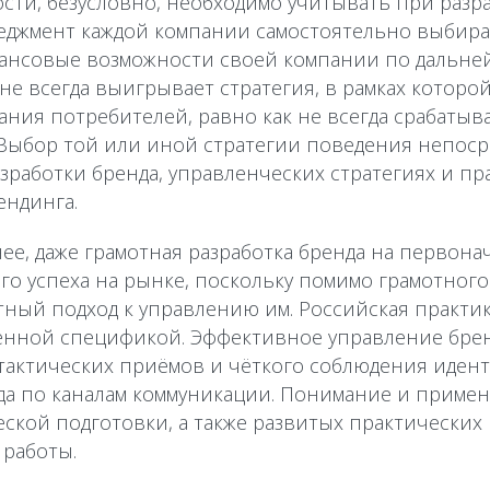
сти, безусловно, необходимо учитывать при разра
еджмент каждой компании самостоятельно выбирае
нансовые возможности своей компании по дальн
не всегда выигрывает стратегия, в рамках которо
ания потребителей, равно как не всегда срабаты
 Выбор той или иной стратегии поведения непос
азработки бренда, управленческих стратегиях и п
ендинга.
нее, даже грамотная разработка бренда на первона
го успеха на рынке, поскольку помимо грамотного 
тный подход к управлению им. Российская практи
женной спецификой. Эффективное управление бре
тактических приёмов и чёткого соблюдения иден
да по каналам коммуникации. Понимание и приме
ской подготовки, а также развитых практических
 работы.