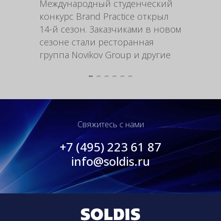
Международный студенческий
Форми
конкурс Brand Practice открыл
выгодн
14-й сезон. Заказчиками в новом
стимул
сезоне стали ресторанная
продук
группа Novikov Group и другие
рацио
Свяжитесь с нами
+7 (495) 223 61 87
info@soldis.ru