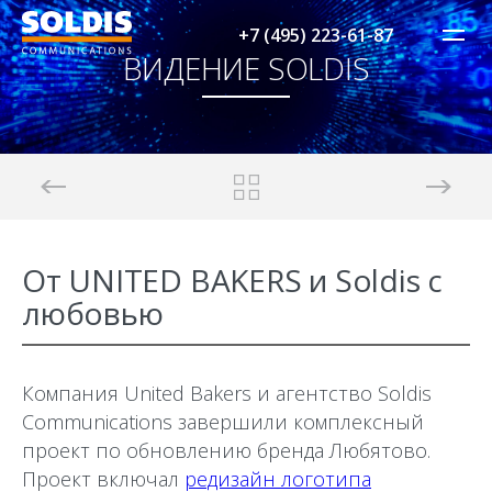
+7 (495) 223-61-87
ВИДЕНИЕ SOLDIS
От UNITED BAKERS и Soldis с
любовью
Компания United Bakers и агентство Soldis
Communications завершили комплексный
проект по обновлению бренда Любятово.
Проект включал
редизайн логотипа