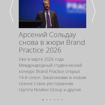
Арсений Сольдау
Про
снова в жюри Brand
упак
Practice 2026
инс
мар
Уже в марте 2026 года
Международный студенческий
Форми
конкурс Brand Practice открыл
выгодн
14-й сезон. Заказчиками в новом
стимул
сезоне стали ресторанная
продук
группа Novikov Group и другие
рацио